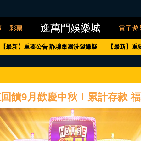
逸萬門娛樂城
事
彩票
電子遊
新】重要公告 詐騙集團洗錢嫌疑
【最新】重要公告
回饋9月歡慶中秋！累計存款 福利