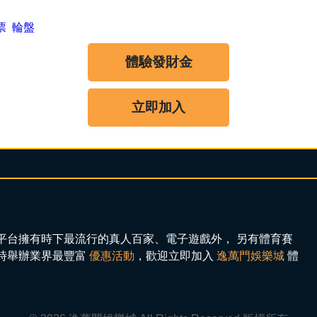
票
輪盤
體驗發財金
立即加入
平台擁有時下最流行的真人百家、電子遊戲外， 另有體育賽
時舉辦業界最豐富
優惠活動
，歡迎立即加入
逸萬門娛樂城
體