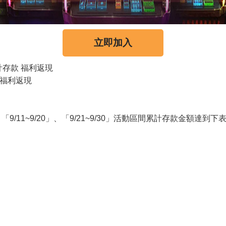
立即加入
存款 福利返現
~福利返現
、「9/11~9/20」、「9/21~9/30」活動區間累計存款金額