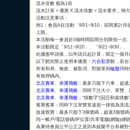
流水倍數 都為1倍
流水計算 = 優惠 X 流水倍數 = 流水要求，例方
活動注意事項：
例1：會員A在活動「9/01~9/10」區間累計存
上限。
本活動每一會員於3個時間區間分別限領一次
本活動限定「9/11~9/20」、「9/21~9/
此優惠申請後，以申請日起計算，限定一個月(
以下館別禁止使用本優惠：
六合彩
票館，若在
所有和局、無效、被取消、對賭單與
輪盤
同時
有效押碼內。
北京賽車
、
幸運飛艇
：最多只能下六車，超過
北京賽車
、
幸運飛艇
：同時下注大小、單雙、
北京賽車
、
幸運飛艇
：“猜數字”(冠亞和值猜
賓果賓果：同時下注單雙算違規一律視為洗流
急速骰寶：最多只能下3個號碼，超過3個號
同一帳戶/電話號碼/IP位置/共享電腦(網
為秉持會員公平公正之原則本娛樂平台有權對