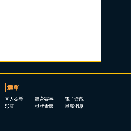
選單
真人娛樂
體育賽事
電子遊戲
彩票
棋牌電競
最新消息